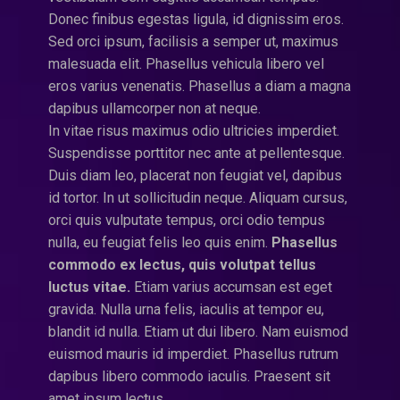
Donec finibus egestas ligula, id dignissim eros.
Sed orci ipsum, facilisis a semper ut, maximus
malesuada elit. Phasellus vehicula libero vel
eros varius venenatis. Phasellus a diam a magna
dapibus ullamcorper non at neque.
In vitae risus maximus odio ultricies imperdiet.
Suspendisse porttitor nec ante at pellentesque.
Duis diam leo, placerat non feugiat vel, dapibus
id tortor. In ut sollicitudin neque. Aliquam cursus,
orci quis vulputate tempus, orci odio tempus
nulla, eu feugiat felis leo quis enim.
Phasellus
commodo ex lectus, quis volutpat tellus
luctus vitae.
Etiam varius accumsan est eget
gravida. Nulla urna felis, iaculis at tempor eu,
blandit id nulla. Etiam ut dui libero. Nam euismod
euismod mauris id imperdiet. Phasellus rutrum
dapibus libero commodo iaculis. Praesent sit
amet ipsum lectus.