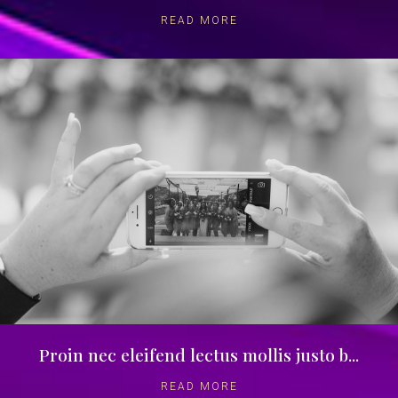
READ MORE
Proin nec eleifend lectus mollis justo b...
READ MORE