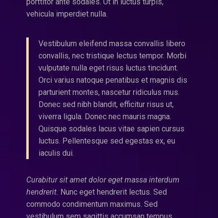
porttitor ante sodales. Ut in luctus turpis,
vehicula imperdiet nulla.
Vestibulum eleifend massa convallis libero
convallis, nec tristique lectus tempor. Morbi
vulputate nulla eget risus luctus tincidunt.
Orci varius natoque penatibus et magnis dis
parturient montes, nascetur ridiculus mus.
Donec sed nibh blandit, efficitur risus ut,
viverra ligula. Donec nec mauris magna.
Quisque sodales lacus vitae sapien cursus
luctus. Pellentesque sed egestas ex, eu
iaculis dui.
Curabitur sit amet dolor eget massa interdum
hendrerit.
Nunc eget hendrerit lectus. Sed
commodo condimentum maximus. Sed
vestibulum sem sagittis accumsan tempus.