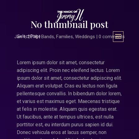
No thumbnail post
Jan 1, 2018
Select Page
|
Bands
,
Families
,
Weddings
|
0 comments
Lorem ipsum dolor sit amet, consectetur
adipiscing elit. Proin nec eleifend lectus. Lorem
ipsum dolor sit amet, consectetur adipiscing elit.
Aliquam erat volutpat. Cras eu lectus non ligula
pellentesque convallis. In bibendum dolor lorem,
et varius est maximus eget. Maecenas tristique
at felis in molestie. Aliquam quis egestas erat.
Ut faucibus, ante at tempus ultrices, est nulla
porttitor est, eu interdum purus sapien id dui.
Donec vehicula eros at lacus semper, non