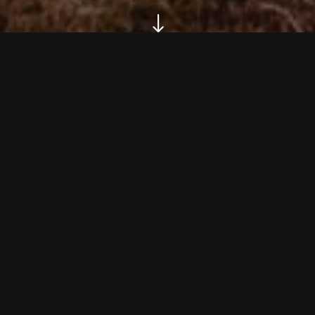
"
01. Project Info
Cras egestas dapibus magna, sodales suscipit
enim imperdiet quis. Donec a semper lorem.
Aliquam interdum aliquet bibendum. Duis ac arcu et
lectus fringilla viverra. Sed aliquam nisl at odio
faucibus mollis. Vestibulum varius tellus.